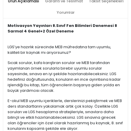
Ürün Açıklaması
Garanti ve Teslimat
Taksit Seçenekleri
Yorumlar
Motivasyon Yayınları 8.Sınıf Fen Bilimleri Denemesi 8
Sarmal 4 Genel+2 Özel Deneme
LGS’ye hazırlık sürecinde MEB müfredatına tam uyumlu,
kaliteli bir kaynak mı arıyorsunuz?
Sıcak sorular, kafa karıştıran sorular ve MEB tarafından
yayımlanan örnek sorularla birebir uyumlu sorular
sayesinde, sınava en iyi şekilde hazırlanabileceksiniz. LGS
hedefiniz doğrultusunda, konuların en ince ayrıntısına kadar
işlendiği bu kitap, tüm öğrencilerin başarıya giden yolda en
büyük yardımcısı olacak.
E-okul MEB uyumlu içeriklerle, derslerinizi pekiştirmek ve MEB
ders standartlarını yakalamak artık çok kolay. Özellikle LGS
soruları ve LGS hesaplama stratejileriyle, sınavlara daha
bilinçli ve etkili hazırlanabileceksiniz. LGS sınavına girecek
olan öğrenciler için özel olarak hazırlanmış bu kaynak, 8. sınıf
konularını kapsamlı şekilde ele alıyor.