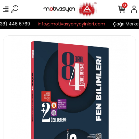
0
38) 446 6769
info@motivasyonyayinlari.com
Çağrı Merkez