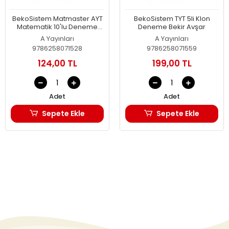
BekoSistem Matmaster AYT
BekoSistem TYT 5li Klon
Matematik 10'lu Deneme
Deneme Bekir Avşar
Bekir Avşar
A Yayınları
A Yayınları
9786258071528
9786258071559
124,00 TL
199,00 TL
Adet
Adet
Sepete Ekle
Sepete Ekle