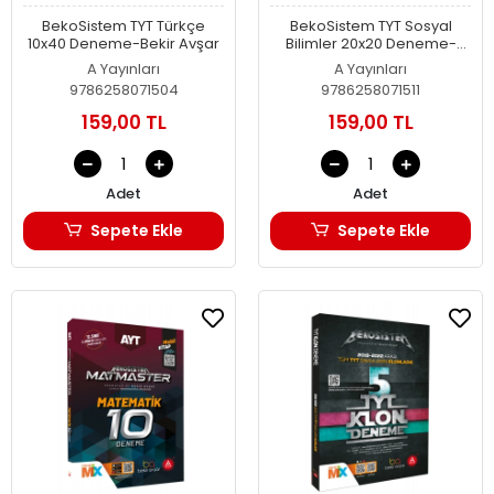
BekoSistem TYT Türkçe
BekoSistem TYT Sosyal
10x40 Deneme-Bekir Avşar
Bilimler 20x20 Deneme-
Bekir Avşar
A Yayınları
A Yayınları
9786258071504
9786258071511
159,00 TL
159,00 TL
Adet
Adet
Sepete Ekle
Sepete Ekle