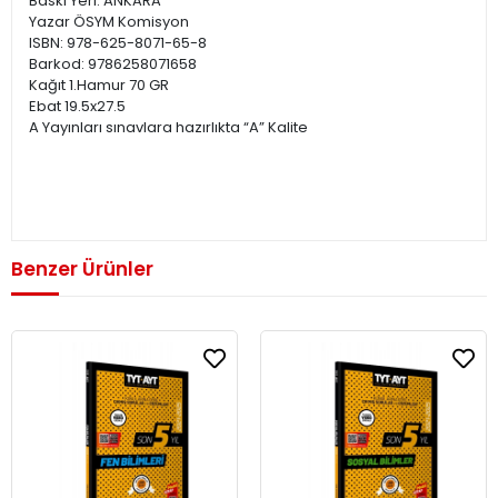
Baskı Yeri: ANKARA
Yazar ÖSYM Komisyon
ISBN: 978-625-8071-65-8
Barkod: 9786258071658
Kağıt 1.Hamur 70 GR
Ebat 19.5x27.5
A Yayınları sınavlara hazırlıkta “A” Kalite
Benzer Ürünler