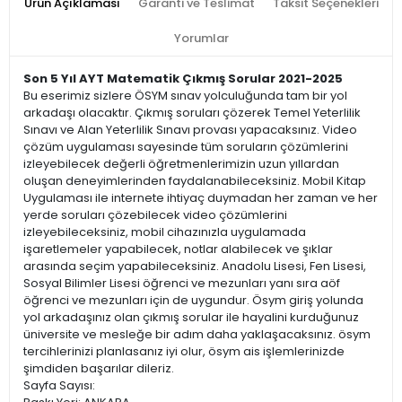
Ürün Açıklaması
Garanti ve Teslimat
Taksit Seçenekleri
Yorumlar
Son 5 Yıl AYT Matematik Çıkmış Sorular 2021-2025
Bu eserimiz sizlere ÖSYM sınav yolculuğunda tam bir yol
arkadaşı olacaktır. Çıkmış soruları çözerek Temel Yeterlilik
Sınavı ve Alan Yeterlilik Sınavı provası yapacaksınız. Video
çözüm uygulaması sayesinde tüm soruların çözümlerini
izleyebilecek değerli öğretmenlerimizin uzun yıllardan
oluşan deneyimlerinden faydalanabileceksiniz. Mobil Kitap
Uygulaması ile internete ihtiyaç duymadan her zaman ve her
yerde soruları çözebilecek video çözümlerini
izleyebileceksiniz, mobil cihazınızla uygulamada
işaretlemeler yapabilecek, notlar alabilecek ve şıklar
arasında seçim yapabileceksiniz. Anadolu Lisesi, Fen Lisesi,
Sosyal Bilimler Lisesi öğrenci ve mezunları yanı sıra aöf
öğrenci ve mezunları için de uygundur. Ösym giriş yolunda
yol arkadaşınız olan çıkmış sorular ile hayalini kurduğunuz
üniversite ve mesleğe bir adım daha yaklaşacaksınız. ösym
tercihlerinizi planlasanız iyi olur, ösym ais işlemlerinizde
şimdiden başarılar dileriz.
Sayfa Sayısı: