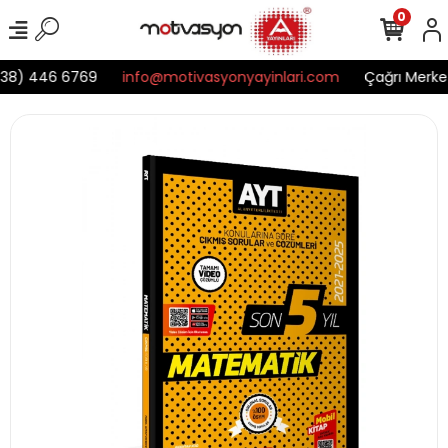
0
38) 446 6769
info@motivasyonyayinlari.com
Çağrı Merkez